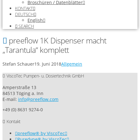
Broschüren / Datenblätter
KONTAKT
DEUTSCH
English
SEARCH
preeflow 1K Dispenser macht
„Tarantula“ komplett
Stefan Schauer
19. Juni 2018
Allgemein
ViscoTec Pumpen- u. Dosiertechnik GmbH
Amperstraße 13
84513 Töging a. Inn
E-mail:
info@preeflow.com
+49 (0) 8631 9274-0
Kontakt
preeflow® by ViscoTec
Puredyne® by ViscoTec