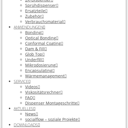
Sprühdispenser
Ersatzteile
Zubehör
Verbrauchsmaterial
ANWENDUNGEN
Bonding
Optical Bonding
Conformal Coating
Dam & Fill
Glob Top
Underfill
Mikrodosierung
Encapsulating
Wärmemanagement
SERVICE
Videos
Viskositätsrechner
FAQ
Dispenser Montageschritte
AKTUELLES
News
socialflow – soziale Projekte
DOWNLOADS