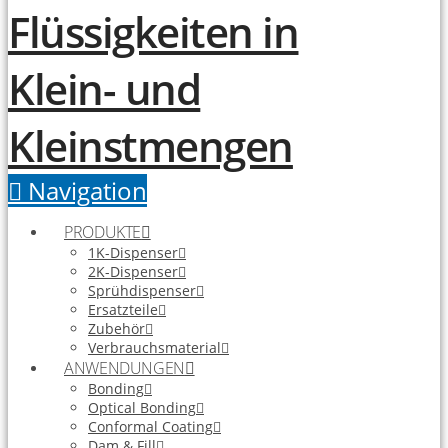
Navigation
PRODUKTE
1K-Dispenser
2K-Dispenser
Sprühdispenser
Ersatzteile
Zubehör
Verbrauchsmaterial
ANWENDUNGEN
Bonding
Optical Bonding
Conformal Coating
Dam & Fill