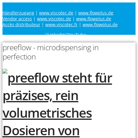
Händlerzugang
|
www.viscotec.de
|
www.flowplus.de
Vendor access
|
www.viscotec.de
|
www.flowplus.de
Accès distributeur
|
www.viscotec.fr
|
www.flowplus.de
LinkedIn
YouTube
preeflow - microdispensing in
perfection