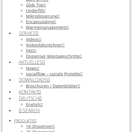
Glob Top
Underfill
Mikrodosierung
Encapsulating
Wärmemanagement
SERVICE
Videos
Viskositätsrechner
FAQ
Dispenser Montageschritte
AKTUELLES
News
socialflow – soziale Projekte
DOWNLOADS
Broschüren / Datenblätter
KONTAKT
DEUTSCH
English
SEARCH
PRODUKTE
1K-Dispenser
2K-Dispenser