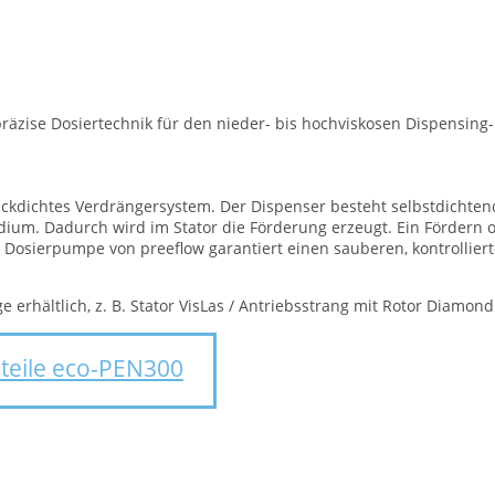
äzise Dosiertechnik für den nieder- bis hochviskosen Dispensing-
uckdichtes Verdrängersystem. Der Dispenser besteht selbstdichtend
ium. Dadurch wird im Stator die Förderung erzeugt. Ein Fördern
ie Dosierpumpe von preeflow garantiert einen sauberen, kontrollie
 erhältlich, z. B. Stator VisLas / Antriebsstrang mit Rotor Diamon
zteile eco-PEN300