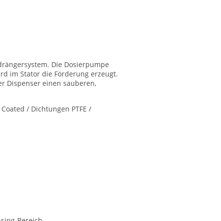
erdrängersystem. Die Dosierpumpe
d im Stator die Förderung erzeugt.
er Dispenser einen sauberen,
d Coated / Dichtungen PTFE /
sing-Bereich.