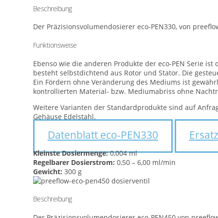
Beschreibung
Der Präzisionsvolumendosierer eco-PEN330, von preeflow
Funktionsweise
Ebenso wie die anderen Produkte der eco-PEN Serie ist 
besteht selbstdichtend aus Rotor und Stator. Die gest
Ein Fördern ohne Veränderung des Mediums ist gewährlei
kontrollierten Material- bzw. Mediumabriss ohne Nacht
Weitere Varianten der Standardprodukte sind auf Anfrage
Gehäuse Edelstahl.
Datenblatt eco-PEN330
Ersat
Kleinste Dosiermenge:
0,004 ml
Regelbarer Dosierstrom:
0,50 – 6,00 ml/min
Gewicht:
300 g
Beschreibung
Der Präzisionsvolumendosierer eco-PEN450 von preeflow 