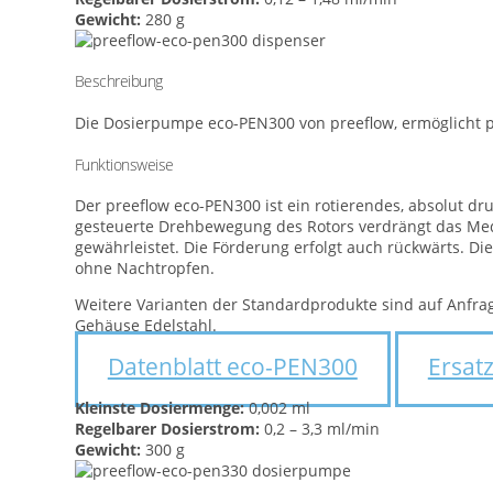
Gewicht:
280 g
Beschreibung
Die Dosierpumpe eco-PEN300 von preeflow, ermöglicht pr
Funktionsweise
Der preeflow eco-PEN300 ist ein rotierendes, absolut dr
gesteuerte Drehbewegung des Rotors verdrängt das Med
gewährleistet. Die Förderung erfolgt auch rückwärts. D
ohne Nachtropfen.
Weitere Varianten der Standardprodukte sind auf Anfrage
Gehäuse Edelstahl.
Datenblatt eco-PEN300
Ersat
Kleinste Dosiermenge:
0,002 ml
Regelbarer Dosierstrom:
0,2 – 3,3 ml/min
Gewicht:
300 g