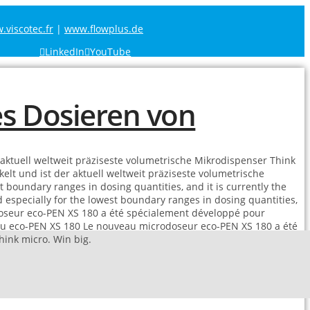
viscotec.fr
|
www.flowplus.de
LinkedIn
YouTube
aktuell weltweit präziseste volumetrische Mikrodispenser
Think
lt und ist der aktuell weltweit präziseste volumetrische
boundary ranges in dosing quantities, and it is currently the
specially for the lowest boundary ranges in dosing quantities,
seur eco-PEN XS 180 a été spécialement développé pour
u eco-PEN XS 180
Le nouveau microdoseur eco-PEN XS 180 a été
hink micro. Win big.