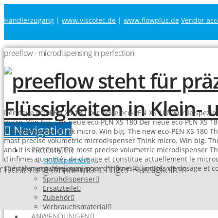
Händlerzugang
|
www.viscotec.de
|
www.flowplus.de
Vendor acc
preeflow - microdispensing in perfection
Der neue eco-PEN XS 180
Der neue eco-PEN XS 180 wurde speziell
micro. Win big.
Der neue eco-PEN XS 180
Der neue eco-PEN XS 180
Navigation
Mikrodispenser
Think micro. Win big.
The new eco-PEN XS 180
Th
most precise volumetric microdispenser
Think micro. Win big.
Th
PRODUKTE
and it is currently the most precise volumetric microdispenser
Th
d'infimes quantités de dosage et constitue actuellement le micro
1K-Dispenser
ur Dosierung einkomponentiger Flüssigkeiten
spécialement développé pour d'infimes quantités de dosage et co
2K-Dispenser
Sprühdispenser
Ersatzteile
Zubehör
Verbrauchsmaterial
ANWENDUNGEN