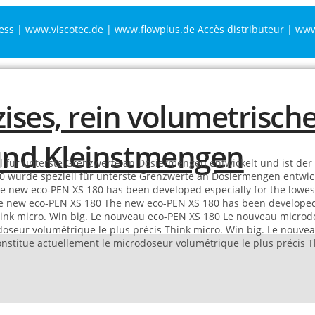
ess
|
www.viscotec.de
|
www.flowplus.de
Accès distributeur
|
www.
 für unterste Grenzwerte an Dosiermengen entwickelt und ist der 
 wurde speziell für unterste Grenzwerte an Dosiermengen entwicke
e new eco-PEN XS 180 has been developed especially for the lowest 
e new eco-PEN XS 180
The new eco-PEN XS 180 has been developed e
ink micro. Win big.
Le nouveau eco-PEN XS 180
Le nouveau microdo
doseur volumétrique le plus précis
Think micro. Win big.
Le nouvea
nstitue actuellement le microdoseur volumétrique le plus précis
T