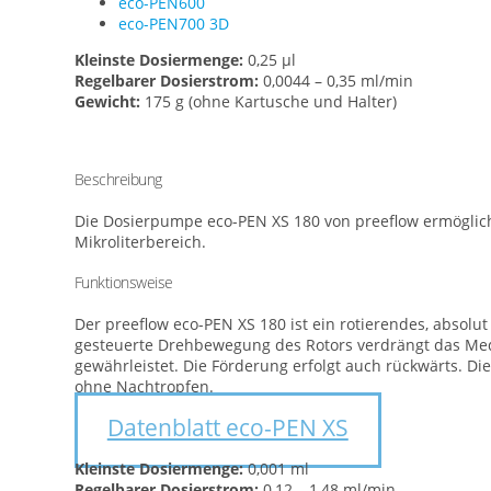
eco-PEN600
eco-PEN700 3D
Kleinste Dosiermenge:
0,25 µl
Regelbarer Dosierstrom:
0,0044 – 0,35 ml/min
Gewicht:
175 g (ohne Kartusche und Halter)
Beschreibung
Die Dosierpumpe eco-PEN XS 180 von preeflow ermöglich
Mikroliterbereich.
Funktionsweise
Der preeflow eco-PEN XS 180 ist ein rotierendes, absolu
gesteuerte Drehbewegung des Rotors verdrängt das Med
gewährleistet. Die Förderung erfolgt auch rückwärts. D
ohne Nachtropfen.
Datenblatt eco-PEN XS
Kleinste Dosiermenge:
0,001 ml
Regelbarer Dosierstrom:
0,12 – 1,48 ml/min