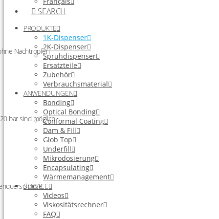
Français
SEARCH
PRODUKTE
1K-Dispenser
2K-Dispenser
 ohne Nachtropfen
Sprühdispenser
Ersatzteile
Zubehör
Verbrauchsmaterial
ANWENDUNGEN
Bonding
Optical Bonding
20 bar sind möglich
Conformal Coating
Dam & Fill
Glob Top
Underfill
Mikrodosierung
Encapsulating
Wärmemanagement
SERVICE
enquerschnitte
Videos
Viskositätsrechner
FAQ