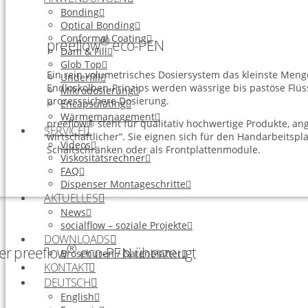
Bonding
Optical Bonding
Conformal Coating
®
preeflow
eco-PEN
Dam & Fill
Glob Top
Ein rein volumetrisches Dosiersystem das kleinste Meng
Underfill
Endloskolben-Prinzips werden wässrige bis pastöse Flüs
Mikrodosierung
prozesssichere Dosierung.
Encapsulating
Wärmemanagement
preeflow® steht für qualitativ hochwertige Produkte, an
SERVICE
wirtschaftlicher“. Sie eignen sich für den Handarbeitspl
Videos
Schaltschränken oder als Frontplattenmodule.
Viskositätsrechner
FAQ
Dispenser Montageschritte
AKTUELLES
News
socialflow – soziale Projekte
DOWNLOADS
®
er preeflow
eco-PEN überzeugt
Broschüren / Datenblätter
KONTAKT
DEUTSCH
English