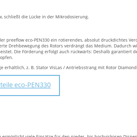
, schließt die Lücke in der Mikrodosierung.
der preeflow eco-PEN330 ein rotierendes, absolut druckdichtes V
euerte Drehbewegung des Rotors verdrängt das Medium. Dadurch wir
stet. Die Förderung erfolgt auch rückwärts: Deshalb garantiert d
ropfen.
 erhältlich, z. B. Stator VisLas / Antriebsstrang mit Rotor Diamon
zteile eco-PEN330
ermöglicht viele Einsätze für den nieder- bis hochviskosen Dispen