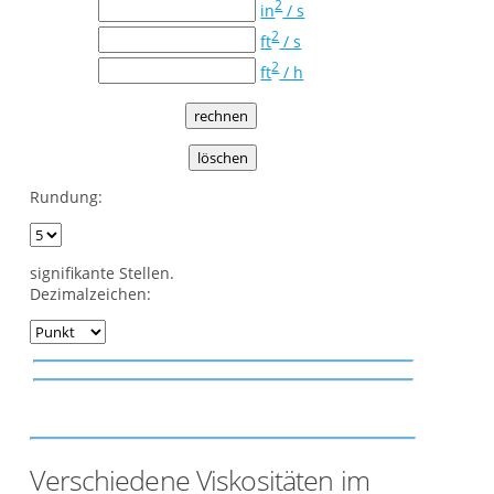
2
in
/ s
2
ft
/ s
2
ft
/ h
Rundung:
signifikante Stellen.
Dezimalzeichen:
Verschiedene Viskositäten im