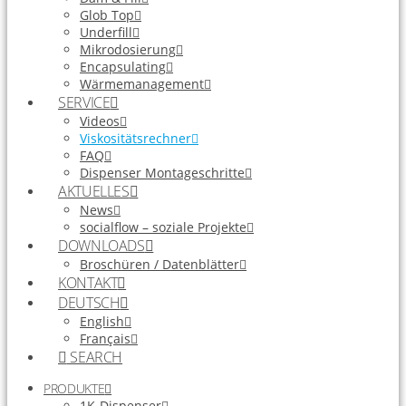
Glob Top
Underfill
Mikrodosierung
Encapsulating
Wärmemanagement
SERVICE
Videos
Viskositätsrechner
FAQ
Dispenser Montageschritte
AKTUELLES
News
socialflow – soziale Projekte
DOWNLOADS
Broschüren / Datenblätter
KONTAKT
DEUTSCH
English
Français
SEARCH
PRODUKTE
1K-Dispenser