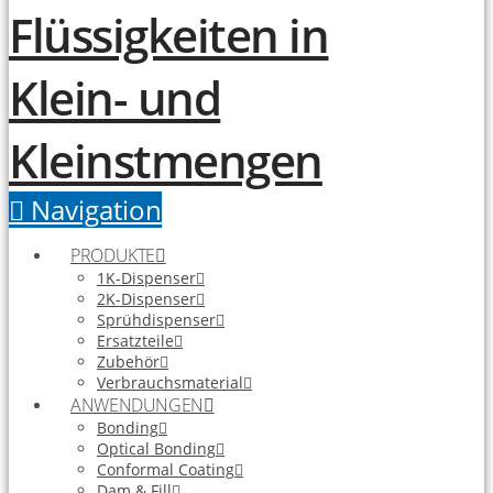
Navigation
PRODUKTE
1K-Dispenser
2K-Dispenser
Sprühdispenser
Ersatzteile
Zubehör
Verbrauchsmaterial
ANWENDUNGEN
Bonding
Optical Bonding
Conformal Coating
Dam & Fill