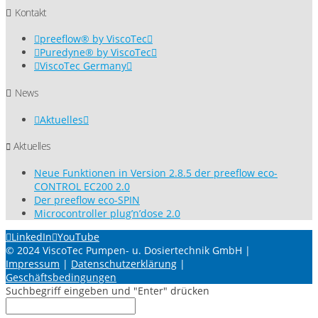
Kontakt
preeflow® by ViscoTec
Puredyne® by ViscoTec
ViscoTec Germany
News
Aktuelles
Aktuelles
Neue Funktionen in Version 2.8.5 der preeflow eco-
CONTROL EC200 2.0
Der preeflow eco-SPIN
Microcontroller plug’n’dose 2.0
LinkedIn
YouTube
© 2024 ViscoTec Pumpen- u. Dosiertechnik GmbH |
Impressum
|
Datenschutzerklärung
|
Geschäftsbedingungen
Suchbegriff eingeben und "Enter" drücken