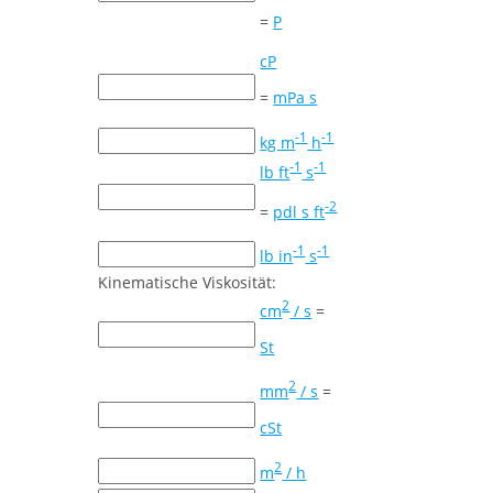
=
P
cP
=
mPa s
-1
-1
kg m
h
-1
-1
lb ft
s
-2
=
pdl s ft
-1
-1
lb in
s
Kinematische Viskosität:
2
cm
/ s
=
St
2
mm
/ s
=
cSt
2
m
/ h