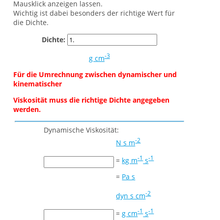
Mausklick anzeigen lassen.
Wichtig ist dabei besonders der richtige Wert für
die Dichte.
Dichte:
-3
g cm
Für die Umrechnung zwischen dynamischer und
kinematischer
Viskosität muss die richtige Dichte angegeben
werden.
Dynamische Viskosität:
-2
N s m
-1
-1
=
kg m
s
=
Pa s
-2
dyn s cm
-1
-1
=
g cm
s