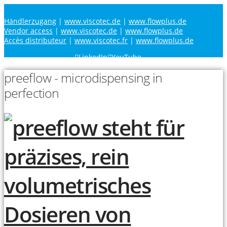
Händlerzugang
|
www.viscotec.de
|
www.flowplus.de
Vendor access
|
www.viscotec.de
|
www.flowplus.de
Accès distributeur
|
www.viscotec.fr
|
www.flowplus.de
LinkedIn
YouTube
preeflow - microdispensing in
perfection