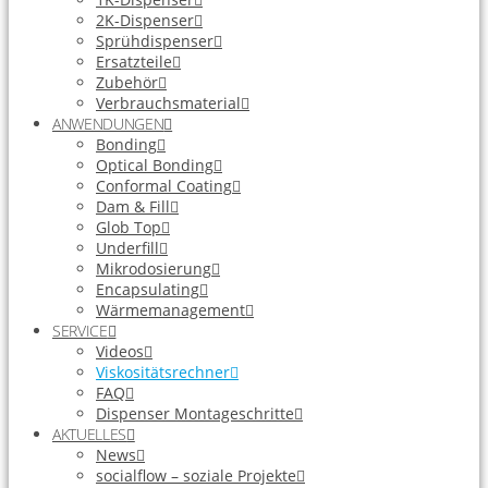
2K-Dispenser
Sprühdispenser
Ersatzteile
Zubehör
Verbrauchsmaterial
ANWENDUNGEN
Bonding
Optical Bonding
Conformal Coating
Dam & Fill
Glob Top
Underfill
Mikrodosierung
Encapsulating
Wärmemanagement
SERVICE
Videos
Viskositätsrechner
FAQ
Dispenser Montageschritte
AKTUELLES
News
socialflow – soziale Projekte