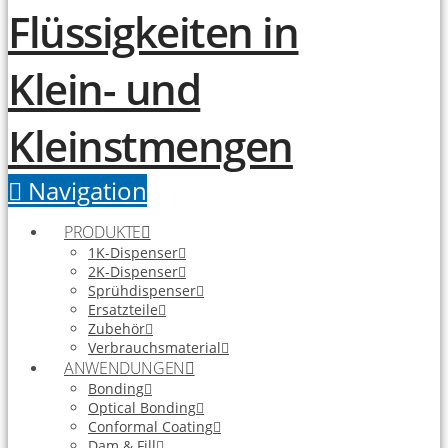
Navigation
PRODUKTE
1K-Dispenser
2K-Dispenser
Sprühdispenser
Ersatzteile
Zubehör
Verbrauchsmaterial
ANWENDUNGEN
Bonding
Optical Bonding
Conformal Coating
Dam & Fill