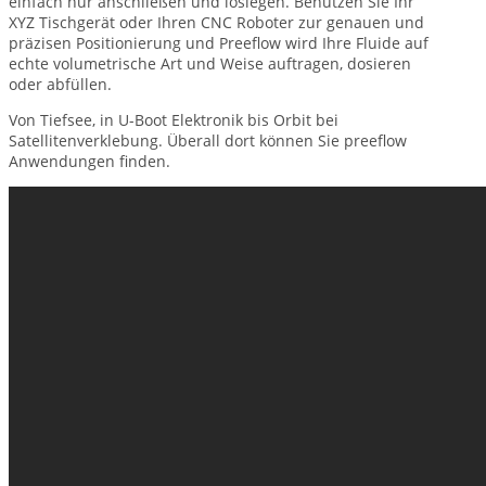
einfach nur anschließen und loslegen. Benutzen Sie Ihr
XYZ Tischgerät oder Ihren CNC Roboter zur genauen und
präzisen Positionierung und Preeflow wird Ihre Fluide auf
echte volumetrische Art und Weise auftragen, dosieren
oder abfüllen.
Von Tiefsee, in U-Boot Elektronik bis Orbit bei
Satellitenverklebung. Überall dort können Sie preeflow
Anwendungen finden.