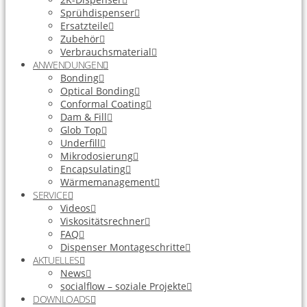
Sprühdispenser
Ersatzteile
Zubehör
Verbrauchsmaterial
ANWENDUNGEN
Bonding
Optical Bonding
Conformal Coating
Dam & Fill
Glob Top
Underfill
Mikrodosierung
Encapsulating
Wärmemanagement
SERVICE
Videos
Viskositätsrechner
FAQ
Dispenser Montageschritte
AKTUELLES
News
socialflow – soziale Projekte
DOWNLOADS