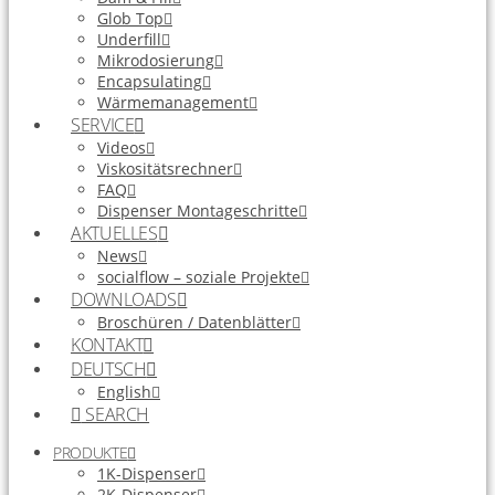
Glob Top
Underfill
Mikrodosierung
Encapsulating
Wärmemanagement
SERVICE
Videos
Viskositätsrechner
FAQ
Dispenser Montageschritte
AKTUELLES
News
socialflow – soziale Projekte
DOWNLOADS
Broschüren / Datenblätter
KONTAKT
DEUTSCH
English
SEARCH
PRODUKTE
1K-Dispenser
2K-Dispenser