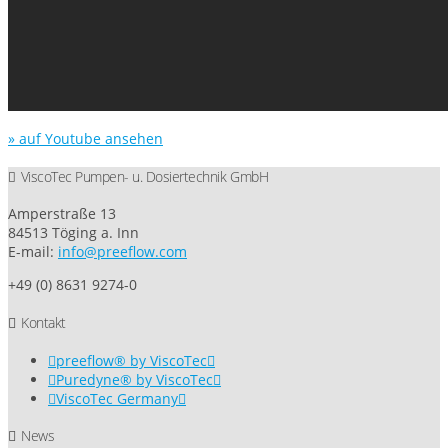
» auf Youtube ansehen
ViscoTec Pumpen- u. Dosiertechnik GmbH
Amperstraße 13
84513 Töging a. Inn
E-mail:
info@preeflow.com
+49 (0) 8631 9274-0
Kontakt
preeflow® by ViscoTec
Puredyne® by ViscoTec
ViscoTec Germany
News