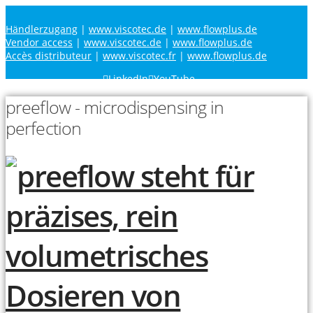
Händlerzugang
|
www.viscotec.de
|
www.flowplus.de
Vendor access
|
www.viscotec.de
|
www.flowplus.de
Accès distributeur
|
www.viscotec.fr
|
www.flowplus.de
LinkedIn
YouTube
preeflow - microdispensing in
perfection