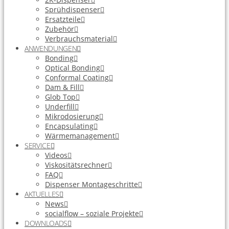
Sprühdispenser
Ersatzteile
Zubehör
Verbrauchsmaterial
ANWENDUNGEN
Bonding
Optical Bonding
Conformal Coating
Dam & Fill
Glob Top
Underfill
Mikrodosierung
Encapsulating
Wärmemanagement
SERVICE
Videos
Viskositätsrechner
FAQ
Dispenser Montageschritte
AKTUELLES
News
socialflow – soziale Projekte
DOWNLOADS