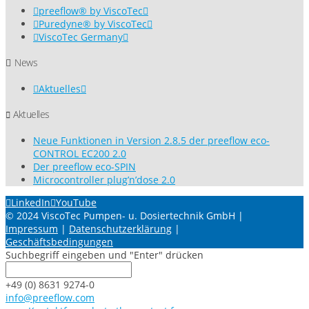
preeflow® by ViscoTec
Puredyne® by ViscoTec
ViscoTec Germany
News
Aktuelles
Aktuelles
Neue Funktionen in Version 2.8.5 der preeflow eco-
CONTROL EC200 2.0
Der preeflow eco-SPIN
Microcontroller plug’n’dose 2.0
LinkedIn
YouTube
© 2024 ViscoTec Pumpen- u. Dosiertechnik GmbH |
Impressum
|
Datenschutzerklärung
|
Geschäftsbedingungen
Suchbegriff eingeben und "Enter" drücken
+49 (0) 8631 9274-0
info@preeflow.com