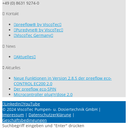
+49 (0) 8631 9274-0
Kontakt
preeflow® by ViscoTec
Puredyne® by ViscoTec
ViscoTec Germany
News
Aktuelles
Aktuelles
Neue Funktionen in Version 2.8.5 der preeflow eco-
CONTROL EC200 2.0
Der preeflow eco-SPIN
Microcontroller plug’n’dose 2.0
LinkedIn
YouTube
© 2024 ViscoTec Pumpen- u. Dosiertechnik GmbH |
Impressum
|
Datenschutzerklärung
|
Geschäftsbedingungen
Suchbegriff eingeben und "Enter" drücken