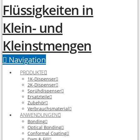
Navigation
PRODUKTE
1K-Dispenser
2K-Dispenser
Sprühdispenser
Ersatzteile
Zubehör
Verbrauchsmaterial
ANWENDUNGEN
Bonding
Optical Bonding
Conformal Coating
Dam & Fill