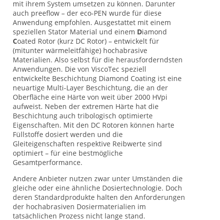
mit ihrem System umsetzen zu können. Darunter
auch preeflow – der eco-PEN wurde für diese
Anwendung empfohlen. Ausgestattet mit einem
speziellen Stator Material und einem
D
iamond
C
oated Rotor (kurz DC Rotor) – entwickelt für
(mitunter wärmeleitfähige) hoch
abrasive
Materialien. Also selbst für die herausforderndsten
Anwendungen. Die von ViscoTec speziell
entwickelte Beschichtung Diamond Coating ist eine
neuartige Multi-Layer Beschichtung, die an der
Oberfläche eine Härte von weit über 2000 HVpi
aufweist. Neben der extremen Härte hat die
Beschichtung auch tribologisch optimierte
Eigenschaften. Mit den DC Rotoren können harte
Füllstoffe dosiert werden und die
Gleiteigenschaften respektive Reibwerte sind
optimiert – für eine bestmögliche
Gesamtperformance.
Andere Anbieter nutzen zwar unter Umständen die
gleiche oder eine ähnliche Dosiertechnologie. Doch
deren Standardprodukte halten den Anforderungen
der hochabrasiven Dosiermaterialien im
tatsächlichen Prozess nicht lange stand.