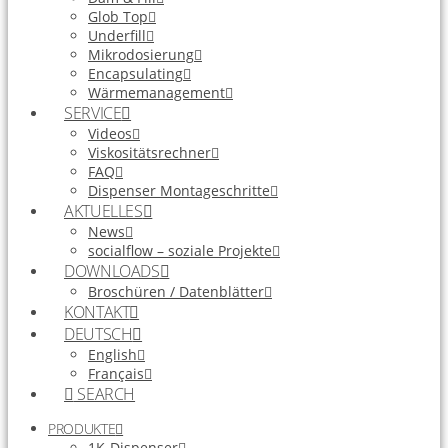
Glob Top
Underfill
Mikrodosierung
Encapsulating
Wärmemanagement
SERVICE
Videos
Viskositätsrechner
FAQ
Dispenser Montageschritte
AKTUELLES
News
socialflow – soziale Projekte
DOWNLOADS
Broschüren / Datenblätter
KONTAKT
DEUTSCH
English
Français
SEARCH
PRODUKTE
1K-Dispenser