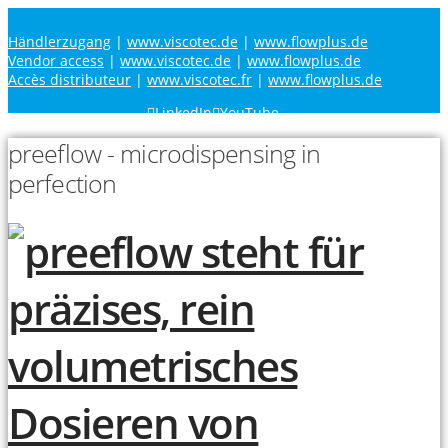
Händlerzugang
|
www.viscotec.de
|
www.flowplus.de
Vendor access
|
www.viscotec.de
|
www.flowplus.de
Accès distributeur
|
www.viscotec.fr
|
www.flowplus.de
LinkedIn
YouTube
preeflow - microdispensing in
perfection