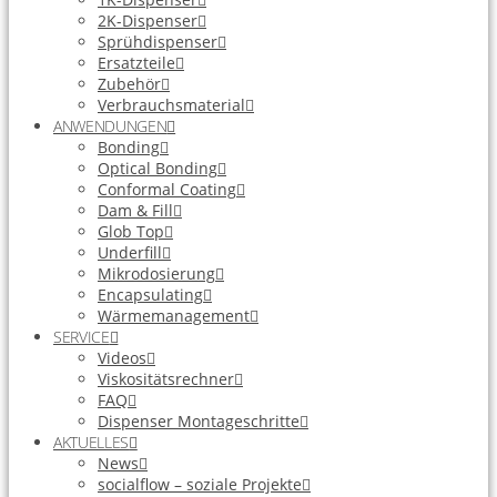
2K-Dispenser
Sprühdispenser
Ersatzteile
Zubehör
Verbrauchsmaterial
ANWENDUNGEN
Bonding
Optical Bonding
Conformal Coating
Dam & Fill
Glob Top
Underfill
Mikrodosierung
Encapsulating
Wärmemanagement
SERVICE
Videos
Viskositätsrechner
FAQ
Dispenser Montageschritte
AKTUELLES
News
socialflow – soziale Projekte