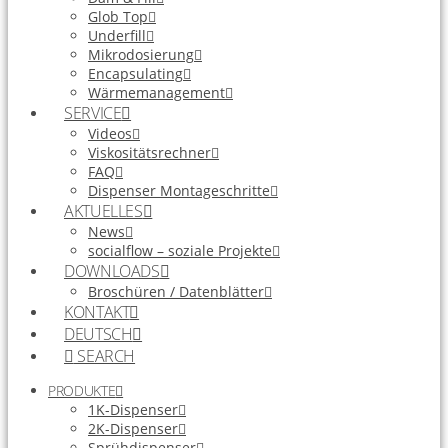
Glob Top
Underfill
Mikrodosierung
Encapsulating
Wärmemanagement
SERVICE
Videos
Viskositätsrechner
FAQ
Dispenser Montageschritte
AKTUELLES
News
socialflow – soziale Projekte
DOWNLOADS
Broschüren / Datenblätter
KONTAKT
DEUTSCH
SEARCH
PRODUKTE
1K-Dispenser
2K-Dispenser
Sprühdispenser