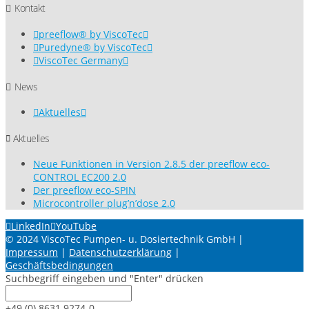
Kontakt
preeflow® by ViscoTec
Puredyne® by ViscoTec
ViscoTec Germany
News
Aktuelles
Aktuelles
Neue Funktionen in Version 2.8.5 der preeflow eco-
CONTROL EC200 2.0
Der preeflow eco-SPIN
Microcontroller plug’n’dose 2.0
LinkedIn
YouTube
© 2024 ViscoTec Pumpen- u. Dosiertechnik GmbH |
Impressum
|
Datenschutzerklärung
|
Geschäftsbedingungen
Suchbegriff eingeben und "Enter" drücken
+49 (0) 8631 9274-0