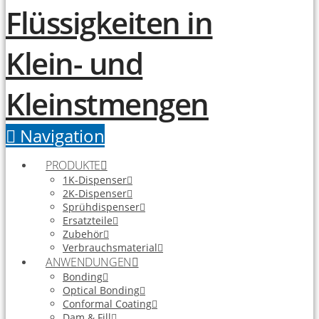
Navigation
PRODUKTE
1K-Dispenser
2K-Dispenser
Sprühdispenser
Ersatzteile
Zubehör
Verbrauchsmaterial
ANWENDUNGEN
Bonding
Optical Bonding
Conformal Coating
Dam & Fill