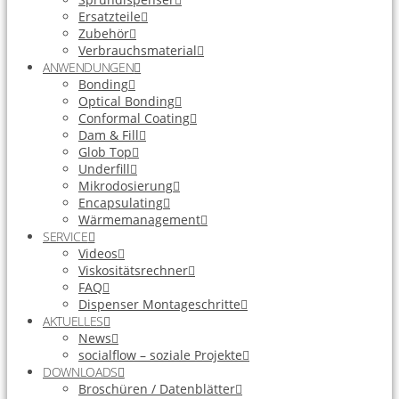
Ersatzteile
Zubehör
Verbrauchsmaterial
ANWENDUNGEN
Bonding
Optical Bonding
Conformal Coating
Dam & Fill
Glob Top
Underfill
Mikrodosierung
Encapsulating
Wärmemanagement
SERVICE
Videos
Viskositätsrechner
FAQ
Dispenser Montageschritte
AKTUELLES
News
socialflow – soziale Projekte
DOWNLOADS
Broschüren / Datenblätter