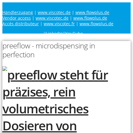
Händlerzugang
|
www.viscotec.de
|
www.flowplus.de
Vendor access
|
www.viscotec.de
|
www.flowplus.de
Accès distributeur
|
www.viscotec.fr
|
www.flowplus.de
LinkedIn
YouTube
preeflow - microdispensing in
perfection