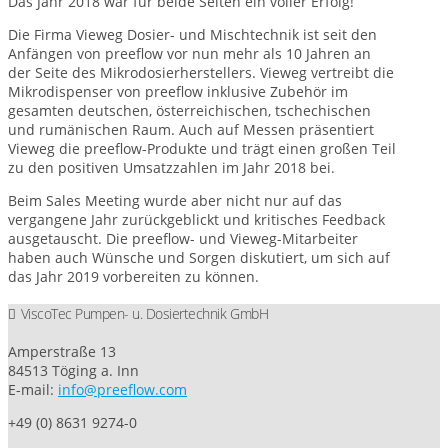
Das Jahr 2018 war für beide Seiten ein voller Erfolg!
Die Firma Vieweg Dosier- und Mischtechnik ist seit den
Anfängen von preeflow vor nun mehr als 10 Jahren an
der Seite des Mikrodosierherstellers. Vieweg vertreibt die
Mikrodispenser von preeflow inklusive Zubehör im
gesamten deutschen, österreichischen, tschechischen
und rumänischen Raum. Auch auf Messen präsentiert
Vieweg die preeflow-Produkte und trägt einen großen Teil
zu den positiven Umsatzzahlen im Jahr 2018 bei.
Beim Sales Meeting wurde aber nicht nur auf das
vergangene Jahr zurückgeblickt und kritisches Feedback
ausgetauscht. Die preeflow- und Vieweg-Mitarbeiter
haben auch Wünsche und Sorgen diskutiert, um sich auf
das Jahr 2019 vorbereiten zu können.
ViscoTec Pumpen- u. Dosiertechnik GmbH
Amperstraße 13
84513 Töging a. Inn
E-mail:
info@preeflow.com
+49 (0) 8631 9274-0