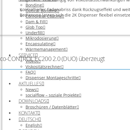
Bonding
Kontrollierter Fadenabriss dank Rückzugseffekt und wei
Optical Bonding
Bedienung lassen sich die 2K Dispenser flexibel einsetz
Conformal Coating
Dam & Fill
Glob Top
Underfill
Mikrodosierung
Encapsulating
Wärmemanagement
SERVICE
co-CONTROL EC200 2.0 (DUO) überzeugt
Videos
Viskositätsrechner
FAQ
Dispenser Montageschritte
AKTUELLES
News
socialflow – soziale Projekte
DOWNLOADS
Broschüren / Datenblätter
KONTAKT
DEUTSCH
English