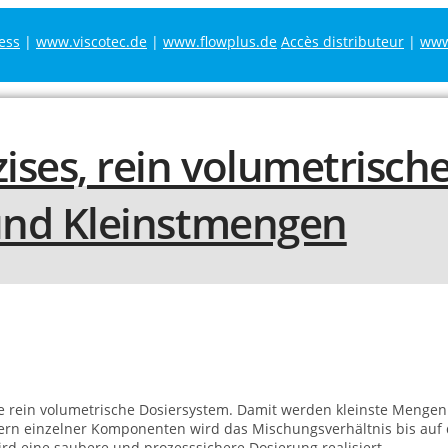
ess
|
www.viscotec.de
|
www.flowplus.de
Accès distributeur
|
www.
te rein volumetrische Dosiersystem. Damit werden kleinste Menge
euern einzelner Komponenten wird das Mischungsverhältnis bis auf
rd eine saubere und prozesssichere Dosierung realisiert.