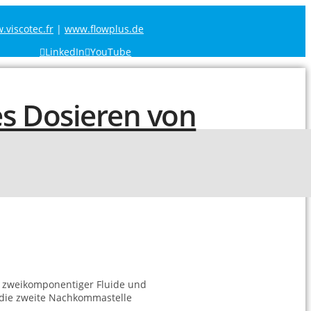
viscotec.fr
|
www.flowplus.de
LinkedIn
YouTube
n zweikomponentiger Fluide und
 die zweite Nachkommastelle