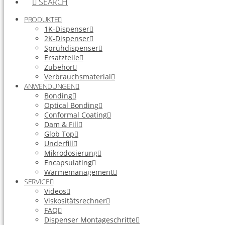
SEARCH
PRODUKTE
1K-Dispenser
2K-Dispenser
Sprühdispenser
Ersatzteile
Zubehör
Verbrauchsmaterial
ANWENDUNGEN
Bonding
Optical Bonding
Conformal Coating
Dam & Fill
Glob Top
Underfill
Mikrodosierung
Encapsulating
Wärmemanagement
SERVICE
Videos
Viskositätsrechner
FAQ
Dispenser Montageschritte