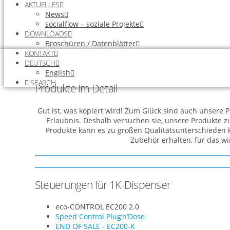
AKTUELLES
News
socialflow – soziale Projekte
DOWNLOADS
Broschüren / Datenblätter
KONTAKT
DEUTSCH
English
SEARCH
Produkte im Detail
Gut ist, was kopiert wird! Zum Glück sind auch unsere 
Erlaubnis. Deshalb versuchen sie, unsere Produkte 
Produkte kann es zu großen Qualitätsunterschieden ko
Zubehör erhalten, für das wi
Steuerungen für 1K-Dispenser
eco-CONTROL EC200 2.0
Speed Control Plug’n’Dose
END OF SALE - EC200-K