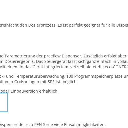
infacht den Dosierprozess. Es ist perfekt geeignet für alle Dispe
und Parametrierung der preeflow Dispenser. Zusätzlich erfolgt ab
m Dosierergebnis. Das Steuergerät lässt sich ganz einfach in voll
Mit einem in das Gerät integriertem Netzteil bietet die eco-CONT
uck- und Temperaturüberwachung, 100 Programmspeicherplätze und
tion in Großanlagen mit SPS ist möglich.
 oder Einbauversion erhältlich.
Dispenser der eco-PEN Serie viele Einsatzmöglichkeiten.