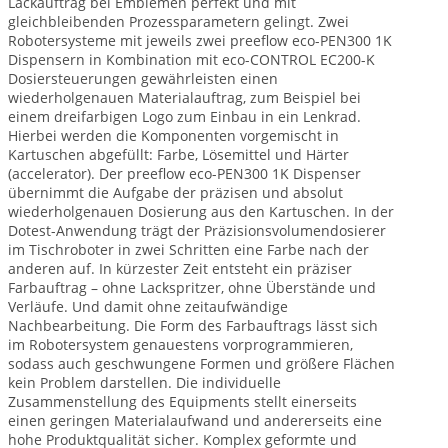
Lackauftrag bei Emblemen perfekt und mit
gleichbleibenden Prozessparametern gelingt. Zwei
Robotersysteme mit jeweils zwei preeflow eco-PEN300 1K
Dispensern in Kombination mit eco-CONTROL EC200-K
Dosiersteuerungen gewährleisten einen
wiederholgenauen Materialauftrag, zum Beispiel bei
einem dreifarbigen Logo zum Einbau in ein Lenkrad.
Hierbei werden die Komponenten vorgemischt in
Kartuschen abgefüllt: Farbe, Lösemittel und Härter
(accelerator). Der preeflow eco-PEN300 1K Dispenser
übernimmt die Aufgabe der präzisen und absolut
wiederholgenauen Dosierung aus den Kartuschen. In der
Dotest-Anwendung trägt der Präzisionsvolumendosierer
im Tischroboter in zwei Schritten eine Farbe nach der
anderen auf. In kürzester Zeit entsteht ein präziser
Farbauftrag – ohne Lackspritzer, ohne Überstände und
Verläufe. Und damit ohne zeitaufwändige
Nachbearbeitung. Die Form des Farbauftrags lässt sich
im Robotersystem genauestens vorprogrammieren,
sodass auch geschwungene Formen und größere Flächen
kein Problem darstellen. Die individuelle
Zusammenstellung des Equipments stellt einerseits
einen geringen Materialaufwand und andererseits eine
hohe Produktqualität sicher. Komplex geformte und