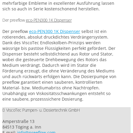
mehrfarbige Embleme in exzellenter Ausführung lassen
sich so auch in Serie kostenschonend herstellen.
Der preeflow
eco-PEN300 1K Dispenser
Der preeflow
eco-PEN300 1K Dispenser
selbst ist ein
rotierendes, absolut druckdichtes Verdrängersystem.
Dank des ViscoTec Endloskolben-Prinzips werden
wässrige bis pastöse Flüssigkeiten perfekt gefördert. Der
Dispenser besteht selbstdichtend aus Rotor und Stator,
wobei die gesteuerte Drehbewegung des Rotors das
Medium verdrängt. Dadurch wird im Stator die
Förderung erzeugt, die ohne Veränderung des Mediums
und auch rückwärts erfolgen kann. Die Dosierpumpe von
preeflow garantiert einen sauberen, kontrollierten
Material- bzw. Mediumabriss ohne Nachtropfen.
Unabhängig von Viskositätsschwankungen entsteht so
eine saubere, prozesssichere Dosierung.
ViscoTec Pumpen- u. Dosiertechnik GmbH
Amperstraße 13
84513 Töging a. Inn
E-mail:
info@preeflow.com