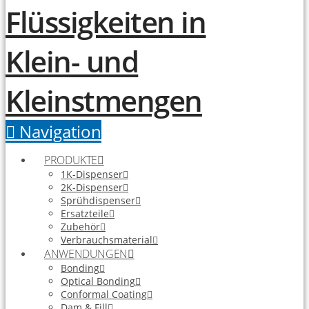
Navigation
PRODUKTE
1K-Dispenser
2K-Dispenser
Sprühdispenser
Ersatzteile
Zubehör
Verbrauchsmaterial
ANWENDUNGEN
Bonding
Optical Bonding
Conformal Coating
Dam & Fill