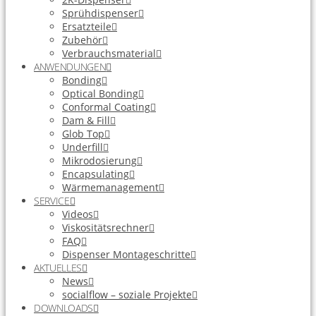
Sprühdispenser
Ersatzteile
Zubehör
Verbrauchsmaterial
ANWENDUNGEN
Bonding
Optical Bonding
Conformal Coating
Dam & Fill
Glob Top
Underfill
Mikrodosierung
Encapsulating
Wärmemanagement
SERVICE
Videos
Viskositätsrechner
FAQ
Dispenser Montageschritte
AKTUELLES
News
socialflow – soziale Projekte
DOWNLOADS