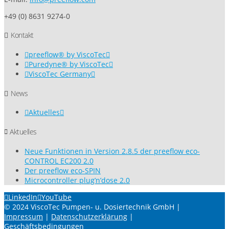
+49 (0) 8631 9274-0
Kontakt
preeflow® by ViscoTec
Puredyne® by ViscoTec
ViscoTec Germany
News
Aktuelles
Aktuelles
Neue Funktionen in Version 2.8.5 der preeflow eco-
CONTROL EC200 2.0
Der preeflow eco-SPIN
Microcontroller plug’n’dose 2.0
LinkedIn
YouTube
© 2024 ViscoTec Pumpen- u. Dosiertechnik GmbH |
Impressum
|
Datenschutzerklärung
|
Geschäftsbedingungen