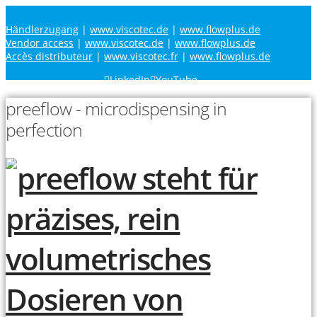
Händlerzugang
|
www.viscotec.de
|
www.flowplus.de
Vendor access
|
www.viscotec.de
|
www.flowplus.de
Accès distributeur
|
www.viscotec.fr
|
www.flowplus.de
LinkedIn
YouTube
preeflow - microdispensing in
perfection