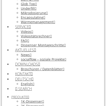
Glob Top
Underfill
Mikrodosierung
Encapsulating
Wärmemanagement
SERVICE
Videos
Viskositätsrechner
FAQ
Dispenser Montageschritte
AKTUELLES
News
socialflow – soziale Projekte
DOWNLOADS
Broschüren / Datenblätter
KONTAKT
DEUTSCH
English
SEARCH
PRODUKTE
1K-Dispenser
2K-Dispenser