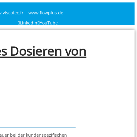
viscotec.fr
|
www.flowplus.de
LinkedIn
YouTube
bauer bei der kundenspezifischen