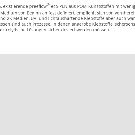
®
 existierende preeflow
eco-PEN aus POM-Kunststoffen mit wenige
Medium von Beginn an fest definiert, empfiehlt sich von vornhere
 und 2K Medien, UV- und lichtaushärtende Klebstoffe aber auch w
essen sind auch Prozesse, in denen anaerobe Klebstoffe, schersen
 elektrolytische Lösungen sicher dosiert werden müssen.