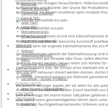
Realisierung von Anlagen herausfordern. POM-Kunststoff
Bonding
Komponenten und Bauteile. Der Grund: Bei Produktberüh
Optical Bonding
Funktionalität am Bauteil resultieren dann instabile Proz
Conformal Coating
Dam & Fill
Glob Top
Underfill
Preeflow Edelstahlkit eco-pen
Mikrodosierung
Preeflow hat aus diesem Grund eine Edelstahlvariante d
Encapsulating
Wärmemanagement
Edelstahl Kit, mit dem der klassische Kunststoff preeflow
SERVICE
Alternativ kann die originale Edelstahlvariante des eco
Videos
Die kundenseitigen Vorteile der Edelstahlnutzung sind vie
Viskositätsrechner
Oxidationsmittel wie Peroxide oder Ozon. Selbst Weich
FAQ
Zeitraum dosiert werden. Daraus leiten sich Vorteile für
Dispenser Montageschritte
Edelstahlvariante bzw. der Einsatz eines Edelstahl Kits 
AKTUELLES
den Bau von Gehäusen dosiert werden müssen, dürfen be
News
entstehen. Dosiertechnologien aus Edelstahl garantieren
socialflow – soziale Projekte
DOWNLOADS
Ein weiterer wichtiger Aspekt, der vor allem für alle au
Broschüren / Datenblätter
eco-PEN sind die Gewinde für den Zulauf ebenfalls aus 
KONTAKT
und eine Anlage mit enorm hohen Taktzahlen gefahren w
DEUTSCH
und hohe Prozess-geschwindigkeiten führen dann unter
English
Dosieren von feuchtigkeitsvernetzenden Silikonen und a