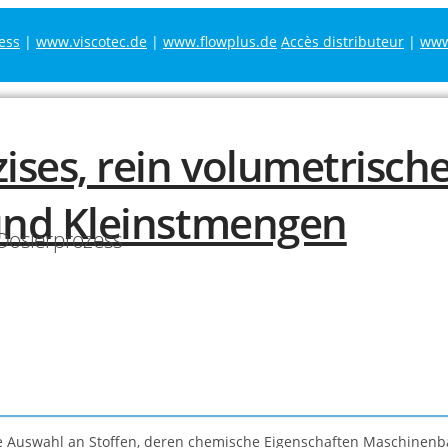
ess
|
www.viscotec.de
|
www.flowplus.de
Accès distributeur
|
www.
 Dosierprozess
ine Auswahl an Stoffen, deren chemische Eigenschaften Maschinen