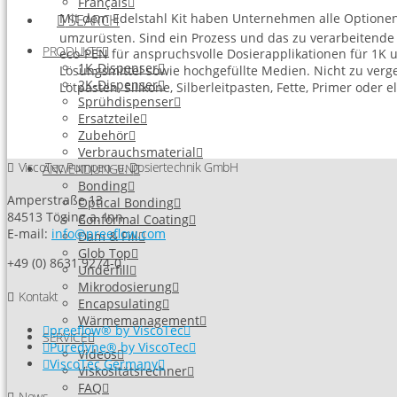
Français
Mit dem Edelstahl Kit haben Unternehmen alle Optionen,
SEARCH
umzurüsten. Sind ein Prozess und das zu verarbeitende 
PRODUKTE
eco-PEN für anspruchsvolle Dosierapplikationen für 1K
1K-Dispenser
Lösungsmittel sowie hochgefüllte Medien. Nicht zu verg
2K-Dispenser
Lötpasten, Silikone, Silberleitpasten, Fette, Primer oder
Sprühdispenser
Ersatzteile
Zubehör
Verbrauchsmaterial
ViscoTec Pumpen- u. Dosiertechnik GmbH
ANWENDUNGEN
Bonding
Amperstraße 13
Optical Bonding
84513 Töging a. Inn
Conformal Coating
E-mail:
info@preeflow.com
Dam & Fill
Glob Top
+49 (0) 8631 9274-0
Underfill
Mikrodosierung
Kontakt
Encapsulating
Wärmemanagement
preeflow® by ViscoTec
SERVICE
Puredyne® by ViscoTec
Videos
ViscoTec Germany
Viskositätsrechner
FAQ
News