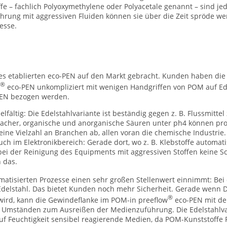
e – fachlich Polyoxymethylene oder Polyacetale genannt – sind je
rung mit aggressiven Fluiden können sie über die Zeit spröde w
esse.
es etablierten eco-PEN auf den Markt gebracht. Kunden haben die 
®
eco-PEN unkompliziert mit wenigen Handgriffen von POM auf Ed
-PEN bezogen werden.
lfältig: Die Edelstahlvariante ist beständig gegen z. B. Flussmittel
macher, organische und anorganische Säuren unter ph4 können pro
 eine Vielzahl an Branchen ab, allen voran die chemische Industrie.
auch im Elektronikbereich: Gerade dort, wo z. B. Klebstoffe automat
i der Reinigung des Equipments mit aggressiven Stoffen keine S
 das.
tomatisierten Prozesse einen sehr großen Stellenwert einnimmt: Bei
Edelstahl. Das bietet Kunden noch mehr Sicherheit. Gerade wenn D
®
ird, kann die Gewindeflanke im POM-in preeflow
eco-PEN mit der
 Umständen zum Ausreißen der Medienzuführung. Die Edelstahlvar
uf Feuchtigkeit sensibel reagierende Medien, da POM-Kunststoffe