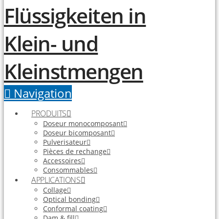
Navigation
PRODUITS
Doseur monocomposant
Doseur bicomposant
Pulverisateur
Pièces de rechange
Accessoires
Consommables
APPLICATIONS
Collage
Optical bonding
Conformal coating
Dam & fill