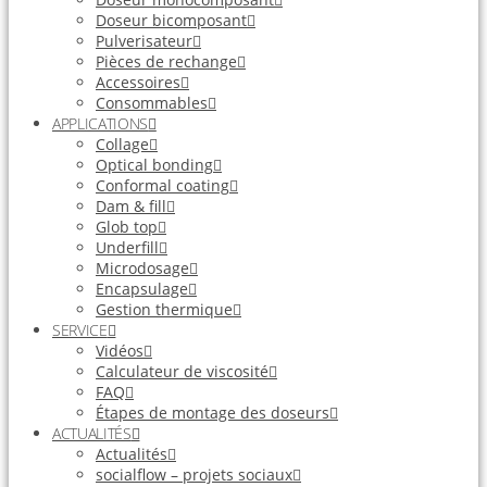
Doseur bicomposant
Pulverisateur
Pièces de rechange
Accessoires
Consommables
APPLICATIONS
Collage
Optical bonding
Conformal coating
Dam & fill
Glob top
Underfill
Microdosage
Encapsulage
Gestion thermique
SERVICE
Vidéos
Calculateur de viscosité
FAQ
Étapes de montage des doseurs
ACTUALITÉS
Actualités
socialflow – projets sociaux