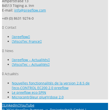
Amperstraße 13
84513 Töging a. Inn
E-mail:
info@preeflow.com
+49 (0) 8631 9274-0
Contact
preeflow
ViscoTec France
News
preeflow – Actualités
ViscoTec – Actualités
Actualités
Nouvelles fonctionnalités de la version 2.8.5 de
l’eco-CONTROL EC200 2.0 preeflow
Le preeflow eco-SPIN
Microcontrôleur plug’n’dose 2.0
LinkedIn
YouTube
© 2024 ViscoTec Pumpen- u. Dosiertechnik GmbH |