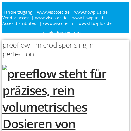
Händlerzugang
|
www.viscotec.de
|
www.flowplus.de
Vendor access
|
www.viscotec.de
|
www.flowplus.de
Accès distributeur
|
www.viscotec.fr
|
www.flowplus.de
LinkedIn
YouTube
preeflow - microdispensing in
perfection