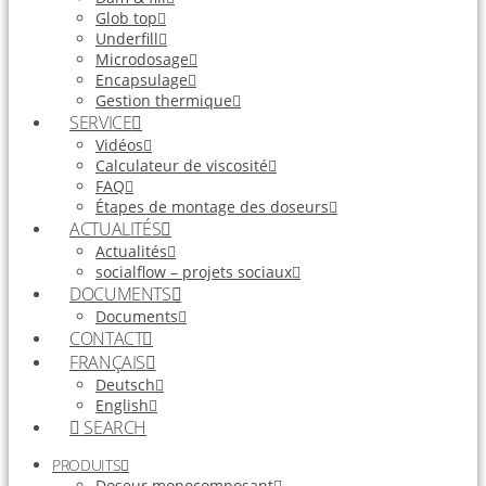
Glob top
Underfill
Microdosage
Encapsulage
Gestion thermique
SERVICE
Vidéos
Calculateur de viscosité
FAQ
Étapes de montage des doseurs
ACTUALITÉS
Actualités
socialflow – projets sociaux
DOCUMENTS
Documents
CONTACT
FRANÇAIS
Deutsch
English
SEARCH
PRODUITS
Doseur monocomposant