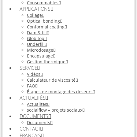
Consommables
APPLICATIONS
Collage
Optical bonding
Conformal coating
Dam & fill
Glob top
Underfill
Microdosage
Encapsulage
Gestion thermique
SERVICE
Vidéos
Calculateur de viscosité
FAQ
Étapes de montage des doseurs
ACTUALITÉS
Actualités
socialflow – projets sociaux
DOCUMENTS
Documents
CONTACT
FRANÇAIS