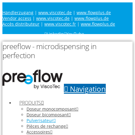
Händlerzugang
|
www.viscotec.de
|
www.flowplus.de
Vendor access
|
www.viscotec.de
|
www.flowplus.de
Accès distributeur
|
www.viscotec.fr
|
www.flowplus.de
LinkedIn
YouTube
preeflow - microdispensing in
perfection
Navigation
PRODUITS
Doseur monocomposant
Doseur bicomposant
Pulverisateur
Pièces de rechange
Accessoires