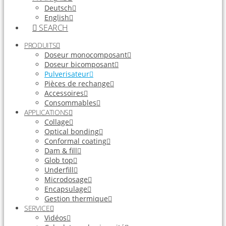
Deutsch
English
SEARCH
PRODUITS
Doseur monocomposant
Doseur bicomposant
Pulverisateur
Pièces de rechange
Accessoires
Consommables
APPLICATIONS
Collage
Optical bonding
Conformal coating
Dam & fill
Glob top
Underfill
Microdosage
Encapsulage
Gestion thermique
SERVICE
Vidéos