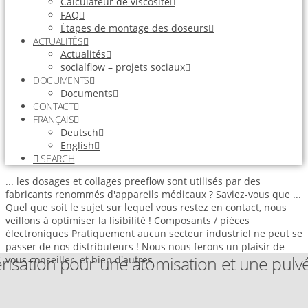
Calculateur de viscosité
FAQ
Étapes de montage des doseurs
ACTUALITÉS
Actualités
socialflow – projets sociaux
DOCUMENTS
Documents
CONTACT
FRANÇAIS
Deutsch
English
SEARCH
... les dosages et collages preeflow sont utilisés par des
fabricants renommés d'appareils médicaux ?
Saviez-vous que ...
Quel que soit le sujet sur lequel vous restez en contact, nous
veillons à optimiser la lisibilité !
Composants / pièces
électroniques
Pratiquement aucun secteur industriel ne peut se
passer de nos distributeurs ! Nous nous ferons un plaisir de
risation pour une atomisation et une pulvé
vous conseiller.
et bien d'autres