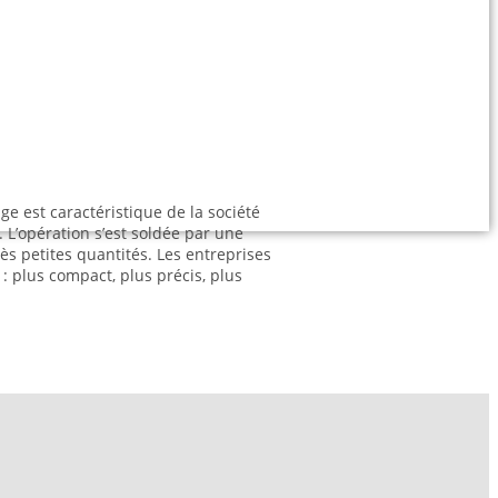
e est caractéristique de la société
 L’opération s’est soldée par une
rès petites quantités. Les entreprises
 : plus compact, plus précis, plus