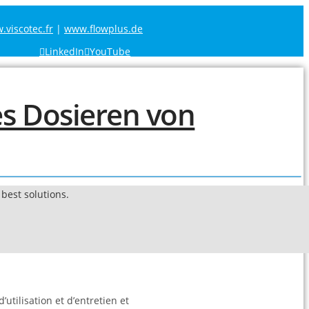
viscotec.fr
|
www.flowplus.de
LinkedIn
YouTube
best solutions.
utilisation et d’entretien et