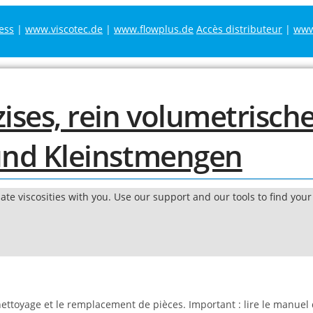
ess
|
www.viscotec.de
|
www.flowplus.de
Accès distributeur
|
www.
te viscosities with you. Use our support and our tools to find your 
ettoyage et le remplacement de pièces. Important : lire le manuel d’