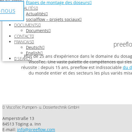
Étapes de montage des doseurs
ACTUALITÉS
-nous
Actualités
socialflow – projets sociaux
DOCUMENTS
Documents
CONTACT
FRANÇAIS
preefl
Deutsch
English
Plus de 25 ans d’expérience dans le domaine du dosage 
SEARCH
ViscoTec. Une vaste palette de compétences qui s’est
réussite : depuis 15 ans, preeflow est indissociable
du d
du monde entier et des secteurs les plus variés misen
ViscoTec Pumpen- u. Dosiertechnik GmbH
Amperstraße 13
84513 Töging a. Inn
E-mail:
info@preeflow.com