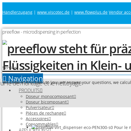
Händlerzugang
|
www.viscotec.de
|
www.flowplus.de
Vendor acc
preeflow - microdispensing in perfection
Service
Navigation
ur le démontage et le nettoyage
We show instructions to you, we answer your questions, we calcula
PRODUITS
Doseur monocomposant
Doseur bicomposant
Pulverisateur
Pièces de rechange
Accessoires
Consommables
Pour le n
APPLICATIONS