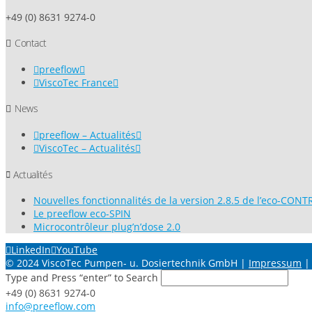
+49 (0) 8631 9274-0
Contact
preeflow
ViscoTec France
News
preeflow – Actualités
ViscoTec – Actualités
Actualités
Nouvelles fonctionnalités de la version 2.8.5 de l’eco-CON
Le preeflow eco-SPIN
Microcontrôleur plug’n’dose 2.0
LinkedIn
YouTube
© 2024 ViscoTec Pumpen- u. Dosiertechnik GmbH |
Impressum
Type and Press “enter” to Search
+49 (0) 8631 9274-0
info@preeflow.com