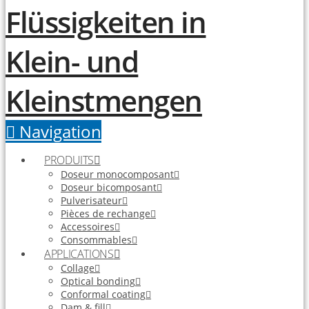
Navigation
PRODUITS
Doseur monocomposant
Doseur bicomposant
Pulverisateur
Pièces de rechange
Accessoires
Consommables
APPLICATIONS
Collage
Optical bonding
Conformal coating
Dam & fill