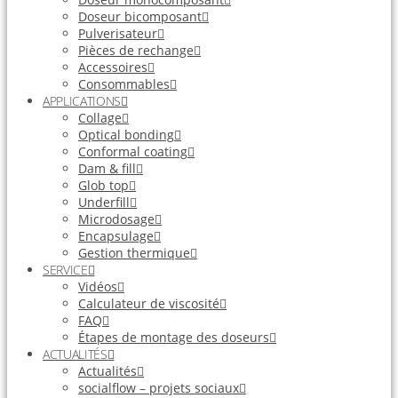
Doseur bicomposant
Pulverisateur
Pièces de rechange
Accessoires
Consommables
APPLICATIONS
Collage
Optical bonding
Conformal coating
Dam & fill
Glob top
Underfill
Microdosage
Encapsulage
Gestion thermique
SERVICE
Vidéos
Calculateur de viscosité
FAQ
Étapes de montage des doseurs
ACTUALITÉS
Actualités
socialflow – projets sociaux