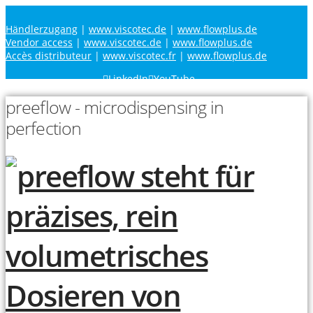
Händlerzugang
|
www.viscotec.de
|
www.flowplus.de
Vendor access
|
www.viscotec.de
|
www.flowplus.de
Accès distributeur
|
www.viscotec.fr
|
www.flowplus.de
LinkedIn
YouTube
preeflow - microdispensing in
perfection