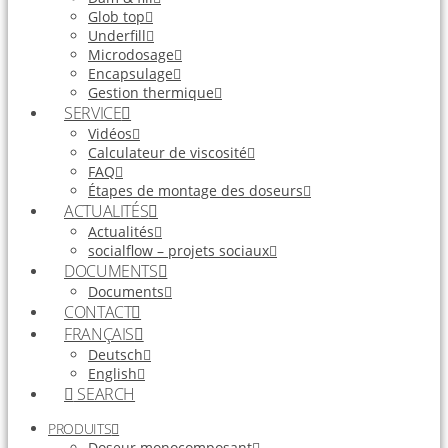
Glob top
Underfill
Microdosage
Encapsulage
Gestion thermique
SERVICE
Vidéos
Calculateur de viscosité
FAQ
Étapes de montage des doseurs
ACTUALITÉS
Actualités
socialflow – projets sociaux
DOCUMENTS
Documents
CONTACT
FRANÇAIS
Deutsch
English
SEARCH
PRODUITS
Doseur monocomposant