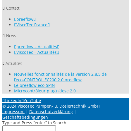
Contact
preeflow
ViscoTec France
News
preeflow – Actualités
ViscoTec – Actualités
Actualités
Nouvelles fonctionnalités de la version 2.8.5 de
l’eco-CONTROL EC200 2.0 preeflow
Le preeflow eco-SPIN
Microcontrôleur plug’n’dose 2.0
LinkedIn
YouTube
© 2024 ViscoTec Pumpen- u. Dosiertechnik GmbH |
Impressum
|
Datenschutzerklärung
|
Geschäftsbedingungen
Type and Press “enter” to Search