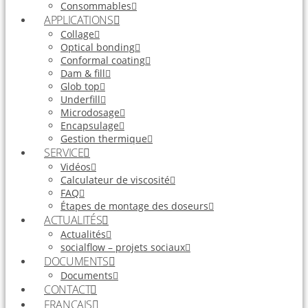
Consommables
APPLICATIONS
Collage
Optical bonding
Conformal coating
Dam & fill
Glob top
Underfill
Microdosage
Encapsulage
Gestion thermique
SERVICE
Vidéos
Calculateur de viscosité
FAQ
Étapes de montage des doseurs
ACTUALITÉS
Actualités
socialflow – projets sociaux
DOCUMENTS
Documents
CONTACT
FRANÇAIS