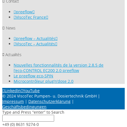
Contact
preeflow
ViscoTec France
News
preeflow – Actualités
ViscoTec – Actualités
Actualités
Nouvelles fonctionnalités de la version 2.8.5 de
l’eco-CONTROL EC200 2.0 preeflow
Le preeflow eco-SPIN
Microcontrôleur plug’n’dose 2.0
LinkedIn
YouTube
© 2024 ViscoTec Pumpen- u. Dosiertechnik GmbH |
Impressum
|
Datenschutzerklärung
|
Geschäftsbedingungen
Type and Press “enter” to Search
+49 (0) 8631 9274-0