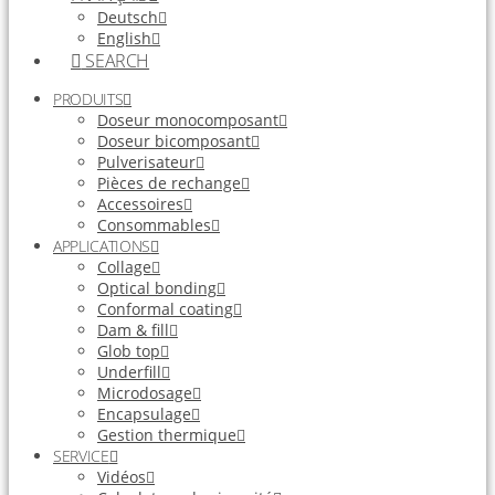
Deutsch
English
SEARCH
PRODUITS
Doseur monocomposant
Doseur bicomposant
Pulverisateur
Pièces de rechange
Accessoires
Consommables
APPLICATIONS
Collage
Optical bonding
Conformal coating
Dam & fill
Glob top
Underfill
Microdosage
Encapsulage
Gestion thermique
SERVICE
Vidéos