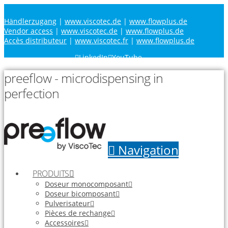
Händlerzugang
|
www.viscotec.de
|
www.flowplus.de
Vendor access
|
www.viscotec.de
|
www.flowplus.de
Accès distributeur
|
www.viscotec.fr
|
www.flowplus.de
LinkedIn
YouTube
preeflow - microdispensing in
perfection
Navigation
PRODUITS
Doseur monocomposant
Doseur bicomposant
Pulverisateur
Pièces de rechange
Accessoires