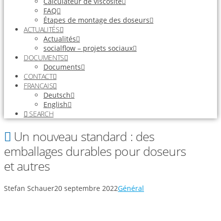
Calculateur de viscosité
FAQ
Étapes de montage des doseurs
ACTUALITÉS
Actualités
socialflow – projets sociaux
DOCUMENTS
Documents
CONTACT
FRANÇAIS
Deutsch
English
SEARCH
Un nouveau standard : des
emballages durables pour doseurs
et autres
Stefan Schauer
20 septembre 2022
Général