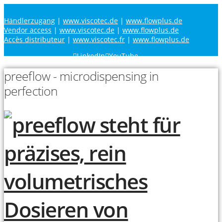
Händlerzugang
|
www.viscotec.de
|
www.flowplus.de
Vendor access
|
www.viscotec.de
|
www.flowplus.de
Accès distributeur
|
www.viscotec.fr
|
www.flowplus.de
LinkedIn
YouTube
preeflow - microdispensing in
perfection