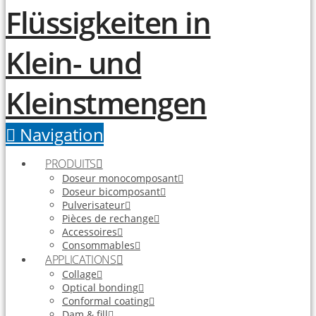
Navigation
PRODUITS
Doseur monocomposant
Doseur bicomposant
Pulverisateur
Pièces de rechange
Accessoires
Consommables
APPLICATIONS
Collage
Optical bonding
Conformal coating
Dam & fill