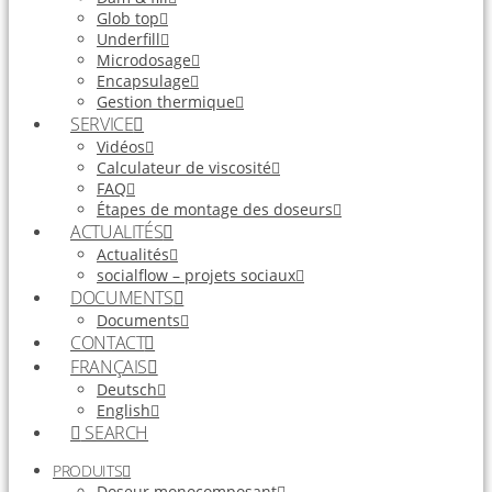
Glob top
Underfill
Microdosage
Encapsulage
Gestion thermique
SERVICE
Vidéos
Calculateur de viscosité
FAQ
Étapes de montage des doseurs
ACTUALITÉS
Actualités
socialflow – projets sociaux
DOCUMENTS
Documents
CONTACT
FRANÇAIS
Deutsch
English
SEARCH
PRODUITS
Doseur monocomposant