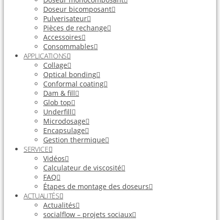
Doseur bicomposant
Pulverisateur
Pièces de rechange
Accessoires
Consommables
APPLICATIONS
Collage
Optical bonding
Conformal coating
Dam & fill
Glob top
Underfill
Microdosage
Encapsulage
Gestion thermique
SERVICE
Vidéos
Calculateur de viscosité
FAQ
Étapes de montage des doseurs
ACTUALITÉS
Actualités
socialflow – projets sociaux