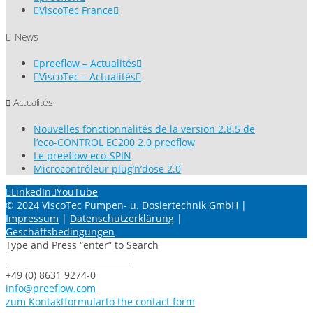
ViscoTec France
News
preeflow – Actualités
ViscoTec – Actualités
Actualités
Nouvelles fonctionnalités de la version 2.8.5 de
l’eco-CONTROL EC200 2.0 preeflow
Le preeflow eco-SPIN
Microcontrôleur plug’n’dose 2.0
LinkedIn
YouTube
© 2024 ViscoTec Pumpen- u. Dosiertechnik GmbH |
Impressum
|
Datenschutzerklärung
|
Geschäftsbedingungen
Type and Press “enter” to Search
+49 (0) 8631 9274-0
info@preeflow.com
zum Kontaktformular
to the contact form